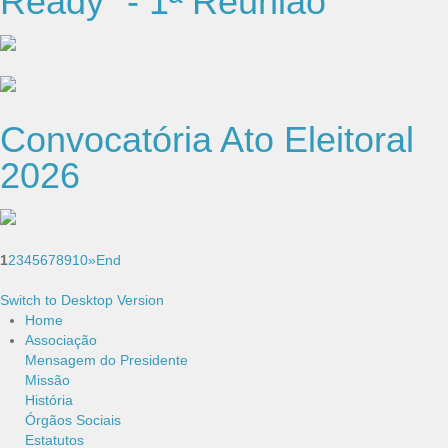
Ready" - 1ª Reunião
Convocatória Ato Eleitoral
2026
1
2
3
4
5
6
7
8
9
10
»
End
Switch to Desktop Version
Home
Associação
Mensagem do Presidente
Missão
História
Órgãos Sociais
Estatutos